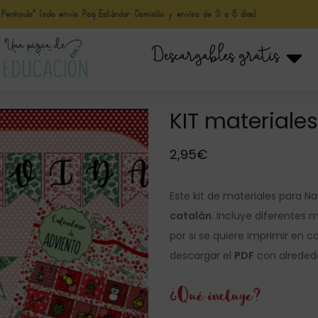
nínsula* (solo envio Paq Estándar Domicilio y envíos de 3 a 5 días)
Descargables gratis
KIT materiale
2,95
€
Este kit de materiales para N
catalán
. Incluye diferentes
por si se quiere imprimir en c
descargar el
PDF
con alrededo
¿Qué incluye?