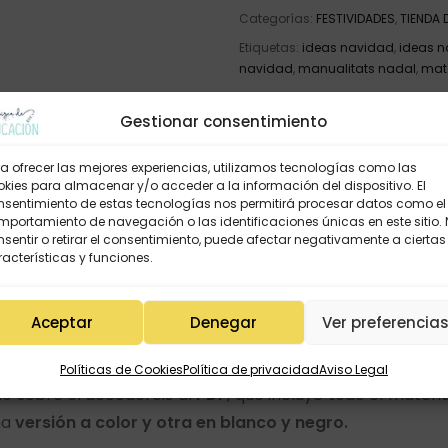
Categorías:
FESTIVIDADES
,
TIENDA
Etiquetas:
ideas navidad
,
ideas n
navidad
,
manualitats nadal
,
mate
Gestionar consentimiento
a ofrecer las mejores experiencias, utilizamos tecnologías como las
kies para almacenar y/o acceder a la información del dispositivo. El
ripción
Información adicional
Valoraciones (0)
nsentimiento de estas tecnologías nos permitirá procesar datos como el
portamiento de navegación o las identificaciones únicas en este sitio.
sentir o retirar el consentimiento, puede afectar negativamente a ciertas
acterísticas y funciones.
nta el mes de diciembre es mucho más fácil. Nosotras
Aceptar
Denegar
Ver preferencia
s el tema de la Navidad.
ccionar el
idioma
que preferís. Una vez escogido, al ha
Políticas de Cookies
Política de privacidad
Aviso Legal
o sobre él accederéis al
PDF
, que incluye todo el materi
na
versión a color y otra en blanco y negro.