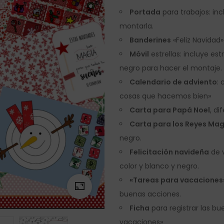
Portada
para trabajos: inc
montarla.
Banderines
«Feliz Navidad»
Móvil
estrellas: incluye es
negro para hacer el montaje.
Calendario de adviento
: 
cosas que hacemos bien»
Carta para Papá Noel
, di
Carta para los Reyes Ma
negro.
Felicitación navideña
de v
color y blanco y negro.
«Tareas para vacaciones
buenas acciones.
Ficha
para registrar las bu
vacaciones»