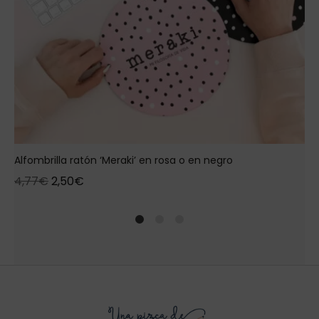
Alfombrilla ratón ‘Meraki’ en rosa o en negro
4,77
€
2,50
€
1
2
4