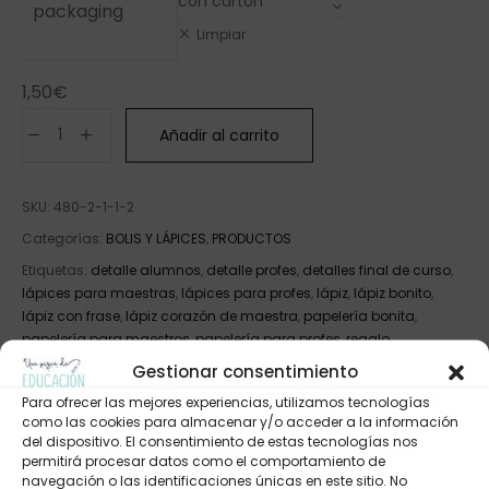
packaging
Limpiar
1,50
€
Añadir al carrito
SKU:
480-2-1-1-2
Categorías:
BOLIS Y LÁPICES
,
PRODUCTOS
Etiquetas:
detalle alumnos
,
detalle profes
,
detalles final de curso
,
lápices para maestras
,
lápices para profes
,
lápiz
,
lápiz bonito
,
lápiz con frase
,
lápiz corazón de maestra
,
papelería bonita
,
papelería para maestros
,
papelería para profes
,
regalo
cumpleaños
,
regalo final de curso
,
regalo para alumnos
,
regalo
Gestionar consentimiento
para profes
Para ofrecer las mejores experiencias, utilizamos tecnologías
como las cookies para almacenar y/o acceder a la información
del dispositivo. El consentimiento de estas tecnologías nos
permitirá procesar datos como el comportamiento de
navegación o las identificaciones únicas en este sitio. No