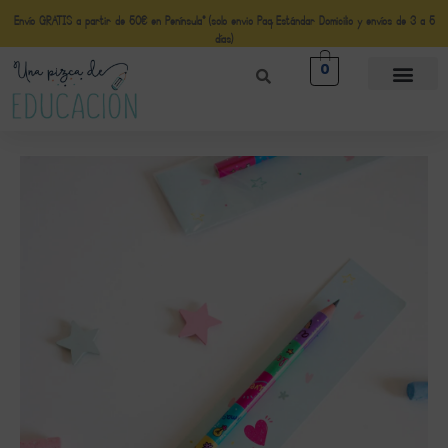
Envío GRATIS a partir de 50€ en Península* (solo envio Paq Estándar Domicilio y envíos de 3 a 5
días)
0