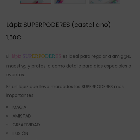
Lápiz SUPERPODERES (castellano)
1,50
€
El
es ideal para regalar a amig@s,
lápiz
SUP
ERPO
DER
ES
maestr@ y profes, o como detalle para días especiales o
eventos.
Es un lápiz que lleva marcados los SUPERPODERES más
importantes:
MAGIA
AMISTAD
CREATIVIDAD
ILUSIÓN