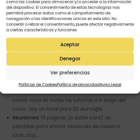
como las cookies para almacenar y/o acceder a la información
usarlo como
Agenda
. Con semanas suficientes
del dispositivo. El consentimiento de estas tecnologías nos
para completar todo el curso escolar.
permitirá procesar datos como el comportamiento de
navegación o las identificaciones únicas en este sitio. No
Registros
: Cumpleaños, teléfonos y emails,
consentir o retirar el consentimiento, puede afectar negativamente
registros varios, organización del aula
a ciertas características y funciones.
y
asistencia.
Aceptar
Evaluación
: Notas finales por trimestre y 5
bloques de 4 páginas (a doble cara) cada uno
Denegar
diferenciados por color.
Ver preferencias
Alumn@s
: sección para tomar acta de las
reuniones con las familias y una plantilla por
Políticas de Cookies
Política de privacidad
Aviso Legal
alumno/a en la que llevar todo registrado y
tomar nota de todas las tutorías a lo largo del
curso. Hay un total para 30 alumn@s.
Reuniones
: 16 páginas (a doble cara) de
plantillas para anotar reuniones de claustro,
ciclo, ccp…