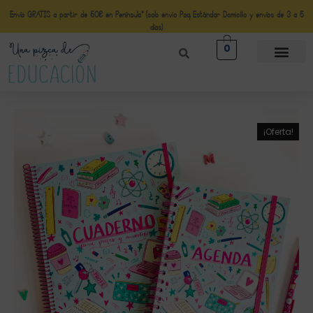
Envío GRATIS a partir de 50€ en Península* (solo envio Paq Estándar Domicilio y envíos de 3 a 5
días)
0
¡Oferta!