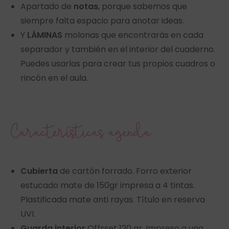
Apartado de
notas
, porque sabemos que
siempre falta espacio para anotar ideas.
Y
LÁMINAS
molonas que encontrarás en cada
separador y también en el interior del cuaderno.
Puedes usarlas para crear tus propios cuadros o
rincón en el aula.
Características agenda
Cubierta
de cartón forrado. Forro exterior
estucado mate de 150gr impresa a 4 tintas.
Plastificada mate anti rayas. Título en reserva
UVI.
Guarda interior
Offsset 120 gr. Impreso a una