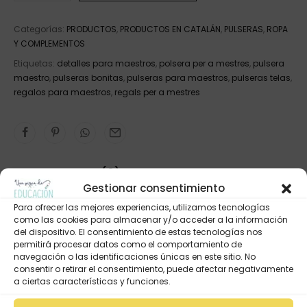
Categorías:
PRODUCTOS
,
PRODUCTOS EN CATALÁN
,
PULSERAS
,
ROPA
Y COMPLEMENTOS
Etiquetas:
detalles para maestros
,
polsera per a mestres
,
pulsera
maestro
,
pulseras bonitas
,
pulseras para maestros
,
pulseras telas
,
regalos para maestros
,
regals per a mestres
VALORACIONES (0)
Gestionar consentimiento
Para ofrecer las mejores experiencias, utilizamos tecnologías
como las cookies para almacenar y/o acceder a la información
del dispositivo. El consentimiento de estas tecnologías nos
permitirá procesar datos como el comportamiento de
Productos Relacionados
navegación o las identificaciones únicas en este sitio. No
consentir o retirar el consentimiento, puede afectar negativamente
a ciertas características y funciones.