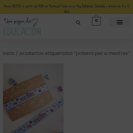
Envío GRATIS a partir de 50€ en Península* (solo envio Paq Estándar Domicilio y envíos de 3 a 5
días)
0
inicio
/ productos etiquetados “polsera per a mestres”