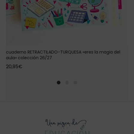
cuaderno RETRACTILADO-TURQUESA «eres la magia del
aula» colección 26/27
20,95
€
1
2
4