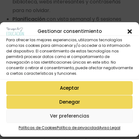
biblioteca, webs interesantes y contraseñas
para no olvidar.
Planificación
con vista semanal y 6 sesiones
diarias. Además en la parte de abajo
Gestionar consentimiento
incorporamos hueco para que puedas también
Para ofrecer las mejores experiencias, utilizamos tecnologías
usarlo como
Agenda
. Con semanas suficientes
como las cookies para almacenar y/o acceder a la información
del dispositivo. El consentimiento de estas tecnologías nos
para completar todo el curso escolar.
permitirá procesar datos como el comportamiento de
Registros
: Cumpleaños, teléfonos y emails,
navegación o las identificaciones únicas en este sitio. No
consentir o retirar el consentimiento, puede afectar negativamente
registros varios, organización del aula y
a ciertas características y funciones.
asistencia.
Aceptar
Evaluación
: Notas finales por trimestre y 5
bloques de 4 páginas (a doble cara) cada uno
Denegar
diferenciados por color.
Alumn@s
: sección para tomar acta de las
Ver preferencias
reuniones con las familias y una plantilla por
Políticas de Cookies
Política de privacidad
Aviso Legal
alumno/a en la que llevar todo registrado y