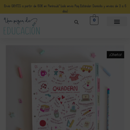
Envío GRATIS a partir de 50€ en Península* (solo envio Paq Estándar Domicilio y envíos de 3 a 5
días)
0
¡Oferta!