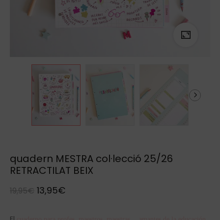
quadern MESTRA col·lecció 25/26
RETRACTILAT BEIX
13,95
€
19,95
€
El
cuaderno para profes, maestros, maestras… amantes de la educación