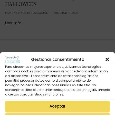
HALLOWEEN
POR
UNA PIZCA DE EDUCACIÓN
21OCTUBRE, 2021
Leer más
Gestionar consentimiento
Para ofrecer las mejores experiencias, utilizamos tecnologías
como las cookies para almacenar y/o acceder a la información
del dispositivo. El consentimiento de estas tecnologías nos
permitirá procesar datos como el comportamiento de
navegación o las identificaciones únicas en este sitio. No
consentir o retirar el consentimiento, puede afectar negativamente
Mi Cuenta
a ciertas características y funciones.
Lista de deseos
Mi Perfil
Aceptar
Descargas