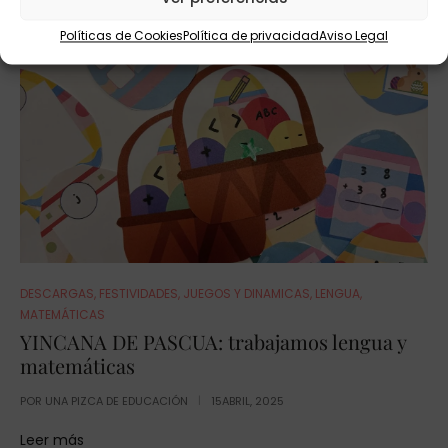
Políticas de Cookies
Política de privacidad
Aviso Legal
DESCARGAS
,
FESTIVIDADES
,
JUEGOS Y DINAMICAS
,
LENGUA
,
MATEMÁTICAS
YINCANA DE PASCUA: trabajamos lengua y
matemáticas
POR
UNA PIZCA DE EDUCACIÓN
15ABRIL, 2025
Leer más