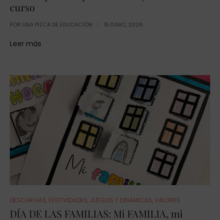
curso
POR
UNA PIZCA DE EDUCACIÓN
15JUNIO, 2026
Leer más
DESCARGAS
,
FESTIVIDADES
,
JUEGOS Y DINAMICAS
,
VALORES
DÍA DE LAS FAMILIAS: Mi FAMILIA, mi