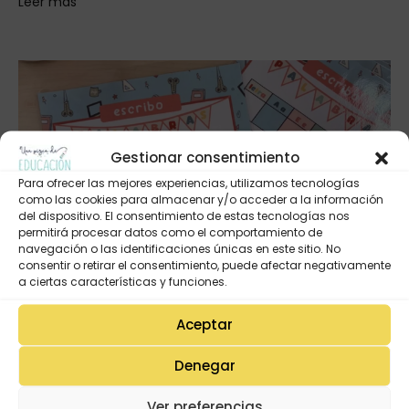
Leer más
Gestionar consentimiento
Para ofrecer las mejores experiencias, utilizamos tecnologías
como las cookies para almacenar y/o acceder a la información
del dispositivo. El consentimiento de estas tecnologías nos
permitirá procesar datos como el comportamiento de
navegación o las identificaciones únicas en este sitio. No
consentir o retirar el consentimiento, puede afectar negativamente
a ciertas características y funciones.
LÁMINAS
PLANTILLA PARA TRABAJAR LAS LETRAS
Aceptar
POR
UNA PIZCA DE EDUCACIÓN
23SEPTIEMBRE, 2025
Denegar
Leer más
Ver preferencias