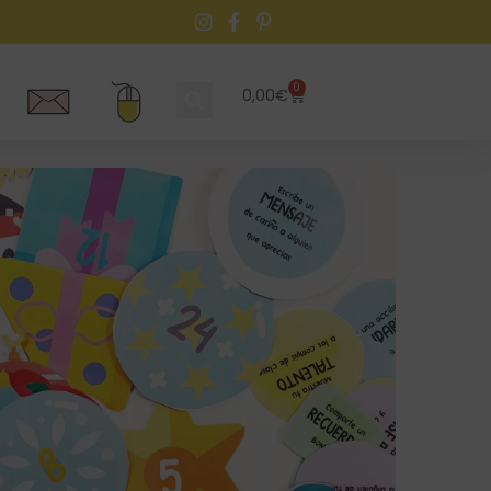
0
0,00
€