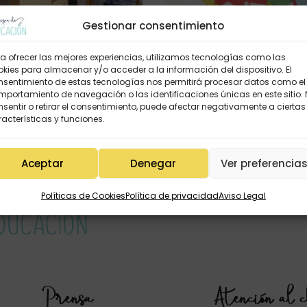
Gestionar consentimiento
ORES
DECO
,
DESCARGAS
,
FESTIVIDADES
,
J
l día
Calendario de advient
a ofrecer las mejores experiencias, utilizamos tecnologías como las
kies para almacenar y/o acceder a la información del dispositivo. El
POR
UNA PIZCA DE EDUCACIÓN
30
nsentimiento de estas tecnologías nos permitirá procesar datos como el
portamiento de navegación o las identificaciones únicas en este sitio.
Leer más
sentir o retirar el consentimiento, puede afectar negativamente a ciertas
acterísticas y funciones.
Aceptar
Denegar
Ver preferencia
Políticas de Cookies
Política de privacidad
Aviso Legal
Prensa
Atención al c