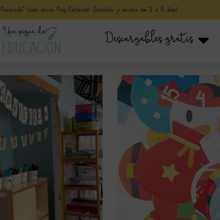
nínsula* (solo envio Paq Estándar Domicilio y envíos de 3 a 5 días)
Descargables gratis