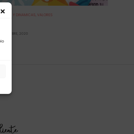
UEGOS Y DINAMICAS
,
VALORES
o
NOVIEMBRE, 2020
 No
s
liente