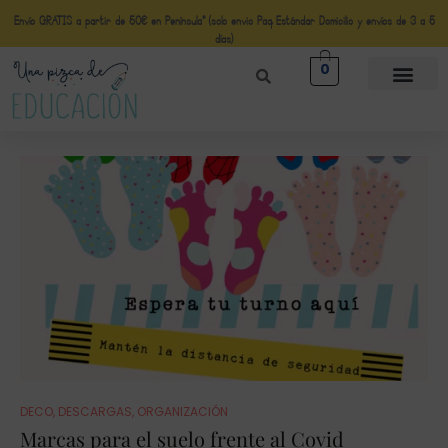
Envío GRATIS a partir de 50€ en Península* (solo envio Paq Estándar Domicilio y envíos de 3 a 5
días)
0
DECO
,
DESCARGAS
,
ORGANIZACIÓN
Marcas para el suelo frente al Covid