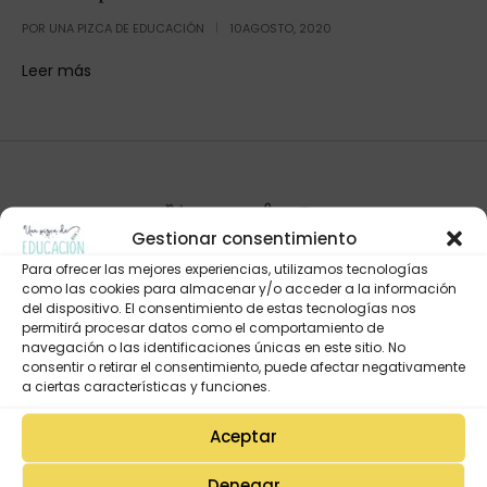
POR
UNA PIZCA DE EDUCACIÓN
10AGOSTO, 2020
Leer más
Gestionar consentimiento
Para ofrecer las mejores experiencias, utilizamos tecnologías
como las cookies para almacenar y/o acceder a la información
del dispositivo. El consentimiento de estas tecnologías nos
permitirá procesar datos como el comportamiento de
navegación o las identificaciones únicas en este sitio. No
Mi Cuenta
consentir o retirar el consentimiento, puede afectar negativamente
Lista de deseos
a ciertas características y funciones.
Mi Perfil
Aceptar
Descargas
Denegar