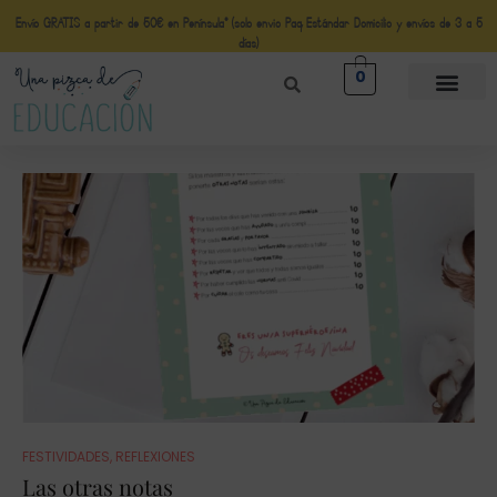
Envío GRATIS a partir de 50€ en Península* (solo envio Paq Estándar Domicilio y envíos de 3 a 5
días)
0
FESTIVIDADES
,
REFLEXIONES
Las otras notas