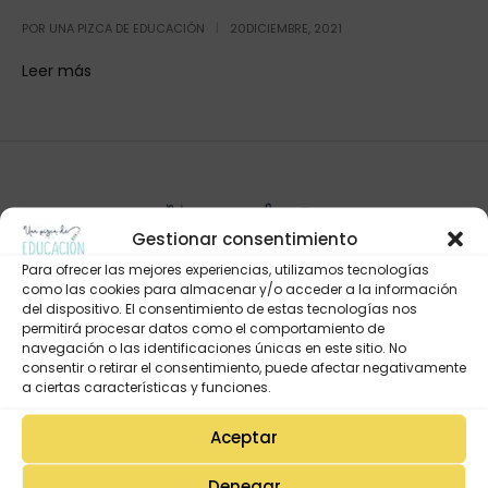
POR
UNA PIZCA DE EDUCACIÓN
20DICIEMBRE, 2021
Leer más
Gestionar consentimiento
Para ofrecer las mejores experiencias, utilizamos tecnologías
como las cookies para almacenar y/o acceder a la información
del dispositivo. El consentimiento de estas tecnologías nos
permitirá procesar datos como el comportamiento de
navegación o las identificaciones únicas en este sitio. No
Mi Cuenta
consentir o retirar el consentimiento, puede afectar negativamente
Lista de deseos
a ciertas características y funciones.
Mi Perfil
Aceptar
Descargas
Denegar