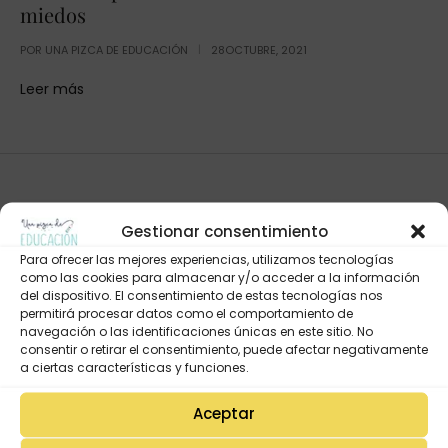
miedos
POR
UNA PIZCA DE EDUCACIÓN
28OCTUBRE, 2021
Leer más
Gestionar consentimiento
Para ofrecer las mejores experiencias, utilizamos tecnologías
como las cookies para almacenar y/o acceder a la información
del dispositivo. El consentimiento de estas tecnologías nos
permitirá procesar datos como el comportamiento de
navegación o las identificaciones únicas en este sitio. No
consentir o retirar el consentimiento, puede afectar negativamente
Mi Cuenta
a ciertas características y funciones.
Lista de deseos
Mi Perfil
Aceptar
Descargas