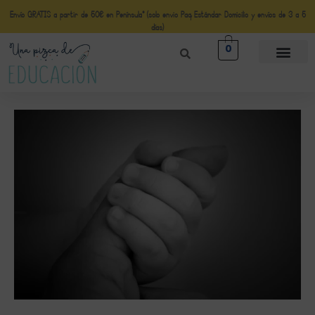
Envío GRATIS a partir de 50€ en Península* (solo envio Paq Estándar Domicilio y envíos de 3 a 5
días)
0