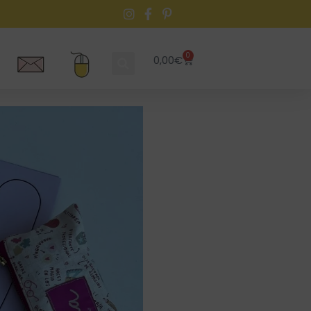
0
0,00
€