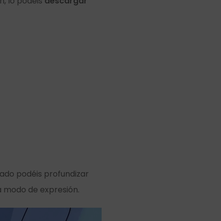
n, lo podéis
descargar
mnado podéis profundizar
 modo de expresión.