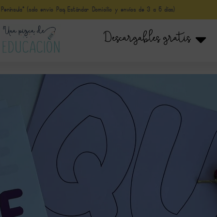
nínsula* (solo envio Paq Estándar Domicilio y envíos de 3 a 5 días)
Descargables gratis