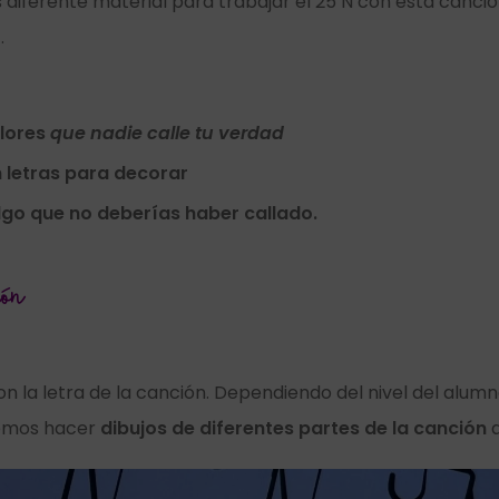
diferente material para trabajar el 25 N con esta canció
.
olores
que nadie calle tu verdad
 letras para decorar
algo que no deberías haber callado.
ón
con la letra de la canción. Dependiendo del nivel del alu
emos hacer
dibujos de diferentes partes de la canción
a