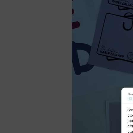
Par
coo
co
com
con