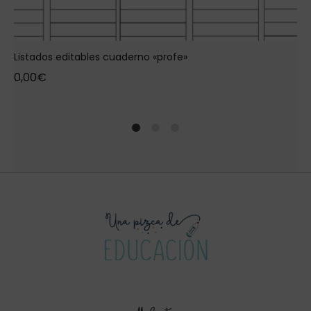
Listados editables cuaderno «profe»
0,00
€
1
2
4