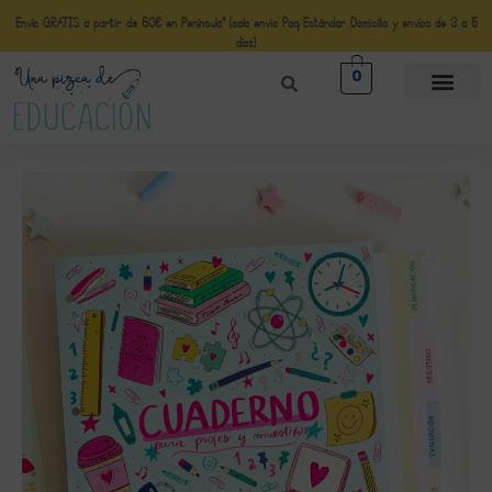
Envío GRATIS a partir de 50€ en Península* (solo envio Paq Estándar Domicilio y envíos de 3 a 5
días)
0