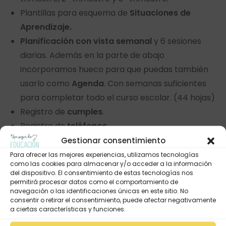
Plantillas para esquema de
Situaciones de
Aprendizaje.
Planificación con vista semanal
y 6 sesiones
diarias. Además en la parte de abajo
incorporamos hueco para que puedas también
usarlo como
Agenda
. Con semanas suficientes
para completar todo el curso escolar. (44 hojas)
Registro de
cumples
.
Registro de
teléfonos
.
Registro de
emails
.
Gestionar consentimiento
2 páginas de para
registros
varios.
Para ofrecer las mejores experiencias, utilizamos tecnologías
como las cookies para almacenar y/o acceder a la información
2 páginas pare registro de
autorizaciones
de
del dispositivo. El consentimiento de estas tecnologías nos
excursiones o similar.
permitirá procesar datos como el comportamiento de
navegación o las identificaciones únicas en este sitio. No
1 registro de
gastos
de aula.
consentir o retirar el consentimiento, puede afectar negativamente
Registros de
asistencia
.
a ciertas características y funciones.
1 plantilla para la
organización del aula.