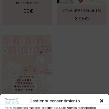
nuestro color
1,00
€
KIT MUJERES BRILLANTES
3,95
€
Gestionar consentimiento
Kit «Las mujeres al poder»
Para ofrecer las mejores experiencias, utilizamos tecnologías