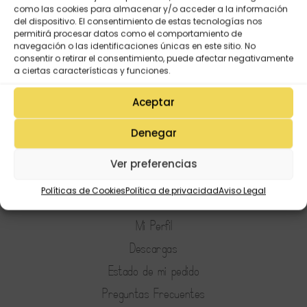
como las cookies para almacenar y/o acceder a la información
Valorado
3,95
€
del dispositivo. El consentimiento de estas tecnologías nos
con
5.00
de 5
permitirá procesar datos como el comportamiento de
navegación o las identificaciones únicas en este sitio. No
consentir o retirar el consentimiento, puede afectar negativamente
a ciertas características y funciones.
Aceptar
Denegar
Ver preferencias
Mi Cuenta
Políticas de Cookies
Política de privacidad
Aviso Legal
Lista de deseos
Mi Perfil
Descargas
Estado de mi pedido
Preguntas Frecuentes