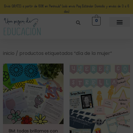
Envío GRATIS a partir de 50€ en Península* (solo envio Paq Estándar Domicilio y envíos de 3 a 5
días)
0
inicio
/ productos etiquetados “día de la mujer”
8M: todas brillamos con