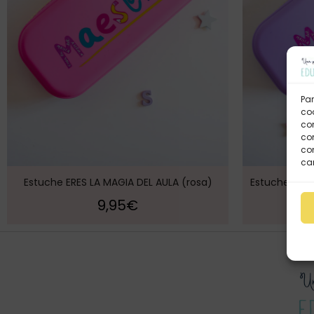
Par
coo
co
com
con
car
Estuche ERES LA MAGIA DEL AULA (rosa)
Estuche ERES
9,95
€