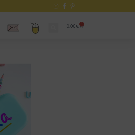
0
0,00
€