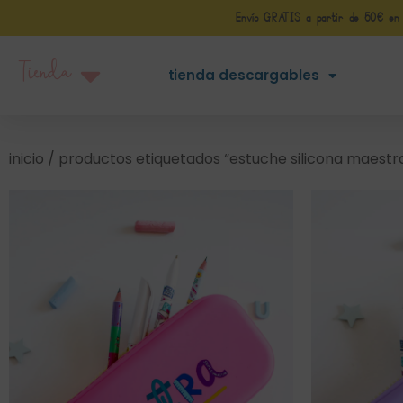
Envío GRATIS a partir de 50€ en Pe
Tienda
tienda descargables
inicio
/ productos etiquetados “estuche silicona maestr