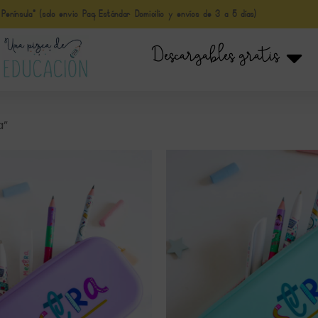
nínsula* (solo envio Paq Estándar Domicilio y envíos de 3 a 5 días)
Descargables gratis
a”