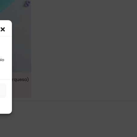
 No
LA (turquesa)
s