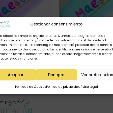
Gestionar consentimiento
a ofrecer las mejores experiencias, utilizamos tecnologías como las
kies para almacenar y/o acceder a la información del dispositivo. El
nsentimiento de estas tecnologías nos permitirá procesar datos como el
portamiento de navegación o las identificaciones únicas en este sitio.
sentir o retirar el consentimiento, puede afectar negativamente a ciertas
acterísticas y funciones.
 LA MAGIA DEL AULA (morado)
Estuche ERES LA MAGIA DEL AU
9,95
€
9,95
€
Aceptar
Denegar
Ver preferencia
Políticas de Cookies
Política de privacidad
Aviso Legal