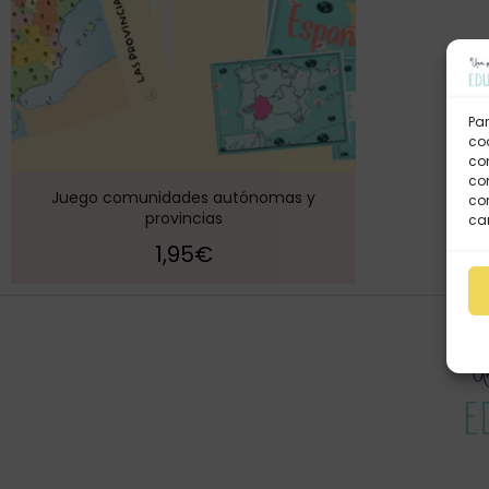
Par
coo
co
com
Juego comunidades autónomas y
con
provincias
car
1,95
€