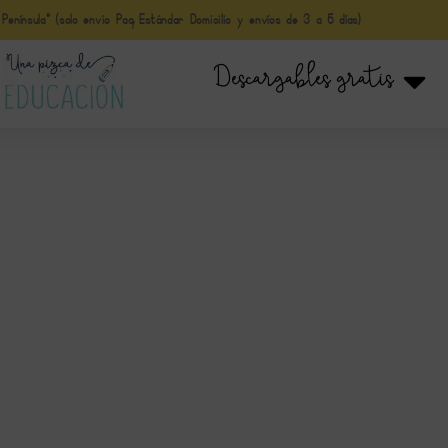
nínsula* (solo envio Paq Estándar Domicilio y envíos de 3 a 5 días)
Descargables gratis