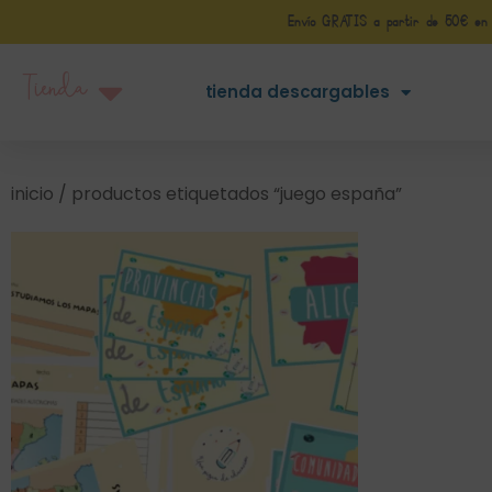
Envío GRATIS a partir de 50€ en Pe
Tienda
tienda descargables
inicio
/ productos etiquetados “juego españa”