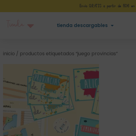
Envío GRATIS a partir de 50€ en Pe
Tienda
tienda descargables
inicio
/ productos etiquetados “juego provincias”