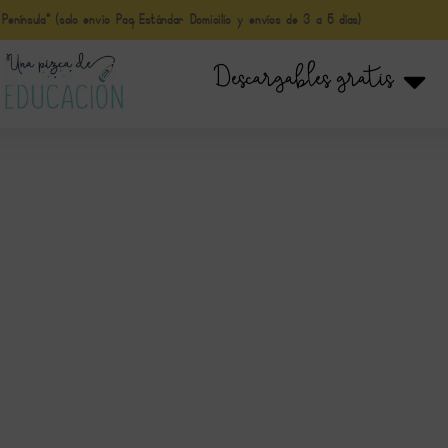
nínsula* (solo envio Paq Estándar Domicilio y envíos de 3 a 5 días)
Descargables gratis