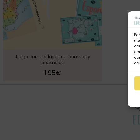
Par
coo
co
com
Juego comunidades autónomas y
con
provincias
car
1,95
€