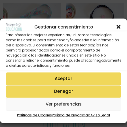
Gestionar consentimiento
Para ofrecer las mejores experiencias, utilizamos tecnologías
como las cookies para almacenar y/o acceder a la información
del dispositivo. El consentimiento de estas tecnologías nos
permitirá procesar datos como el comportamiento de
navegación o las identificaciones únicas en este sitio. No
consentir o retirar el consentimiento, puede afectar negativamente
a ciertas características y funciones.
LANYARD – COSAS DE COLE
LANYARD – COSAS DE COLE
(turquesa)
(negro)
Aceptar
4,95
€
4,95
€
Denegar
Ver preferencias
Políticas de Cookies
Política de privacidad
Aviso Legal