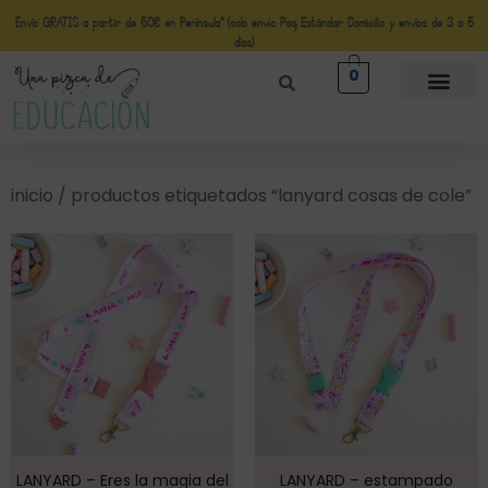
Envío GRATIS a partir de 50€ en Península* (solo envio Paq Estándar Domicilio y envíos de 3 a 5
días)
0
inicio
/ productos etiquetados “lanyard cosas de cole”
LANYARD – Eres la magia del
LANYARD – estampado