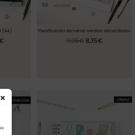
5
6
SEGUNDOS
l (A4)
Planificación semanal «versión retractilada»
€
11,95
€
8,35
€
¡Oferta!
¡Oferta!
Sin existencias
 No