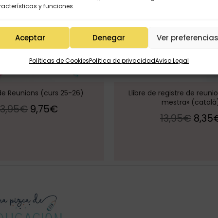
acterísticas y funciones.
Aceptar
Denegar
Ver preferencia
Políticas de Cookies
Política de privacidad
Aviso Legal
 de Reunions (curs 25-26)
Llibre de registre de reuni
mestra» (català
13,95
€
9,75
€
13,95
€
8,35