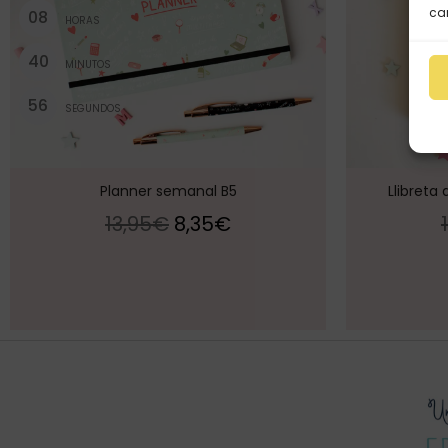
car
0
8
HORAS
4
0
MINUTOS
5
6
SEGUNDOS
Planner semanal B5
Llibreta
13,95
€
8,35
€