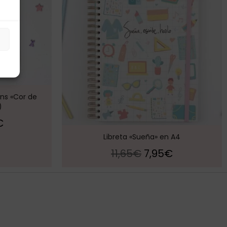
s
ons «Cor de
)
€
Libreta «Sueña» en A4
11,65
€
7,95
€