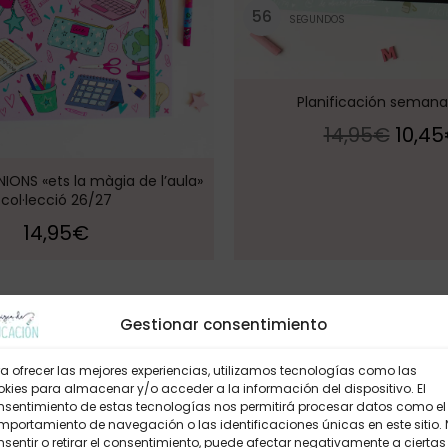
5
6
SEGUNDOS
Planificación semana
14,95
€
10,45
NIONS «ets la màgia de l’aula»
col·lecció 26/27
14,95
€
Gestionar consentimiento
¡Oferta!
a ofrecer las mejores experiencias, utilizamos tecnologías como las
kies para almacenar y/o acceder a la información del dispositivo. El
nsentimiento de estas tecnologías nos permitirá procesar datos como el
portamiento de navegación o las identificaciones únicas en este sitio.
sentir o retirar el consentimiento, puede afectar negativamente a ciertas