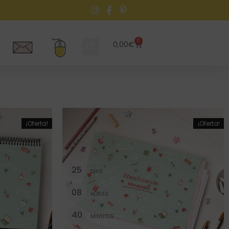
0
0,00
€
¡Oferta!
¡Oferta!
2
5
DÍAS
0
8
HORAS
4
0
MINUTOS