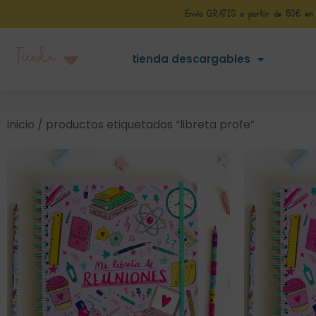
Envío GRATIS a partir de 50€ en Pe
Tienda
tienda descargables
inicio
/ productos etiquetados “libreta profe”