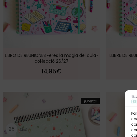
LIBRO DE REUNIONES «eres la magia del aula»
LLIBRE DE REU
col·lecció 26/27
14,95
€
¡Oferta!
Par
coo
co
2
5
com
DÍAS
con