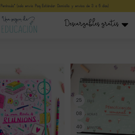
nínsula* (solo envio Paq Estándar Domicilio y envíos de 3 a 5 días)
Descargables gratis
2
5
DÍAS
0
8
HORAS
4
0
MINUTOS