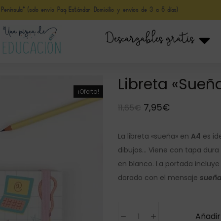
nínsula* (solo envio Paq Estándar Domicilio y envíos de 3 a 5 días)
Descargables gratis
Libreta «Sueñ
¡Oferta!
7,95
€
11,65
€
La libreta «sueña» en
A4
es ide
dibujos… Viene con tapa dura
en blanco. La portada incluye
dorado con el mensaje
sueña,
Añadir 