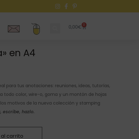
0
0,00
€
a» en A4
al para tus anotaciones: reuniones, ideas, tutorías,
 a todo color, wire-o, goma y un montón de hojas
 los motivos de la nueva colección y stamping
 escribe, hazlo.
al carrito