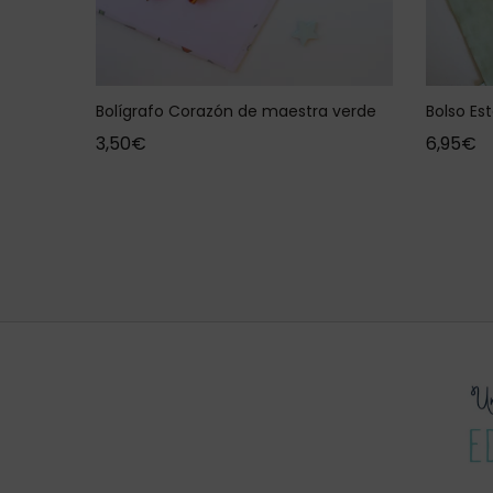
Bolígrafo Corazón de maestra verde
Bolso E
3,50
€
6,95
€