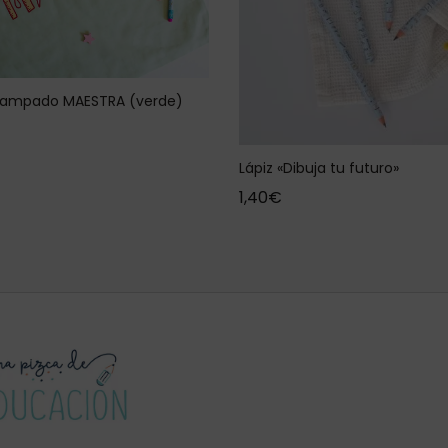
stampado MAESTRA (verde)
Lápiz «Dibuja tu futuro»
1,40
€