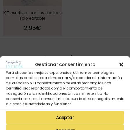
KIT escritura con los clásicos
solo editable
2,95
€
Gestionar consentimiento
Para ofrecer las mejores experiencias, utilizamos tecnologías
como las cookies para almacenar y/o acceder a la información
del dispositivo. El consentimiento de estas tecnologías nos
permitirá procesar datos como el comportamiento de
navegación o las identificaciones únicas en este sitio. No
Mi Cuenta
consentir o retirar el consentimiento, puede afectar negativamente
Lista de deseos
a ciertas características y funciones.
Mi Perfil
Aceptar
Descargas