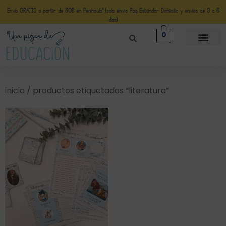
Envío GRATIS a partir de 50€ en Península* (solo envio Paq Estándar Domicilio y envíos de 3 a 5
días)
0
inicio
/ productos etiquetados “literatura”