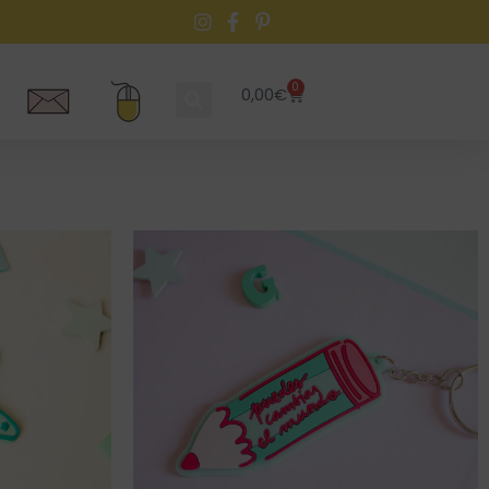
0
0,00
€