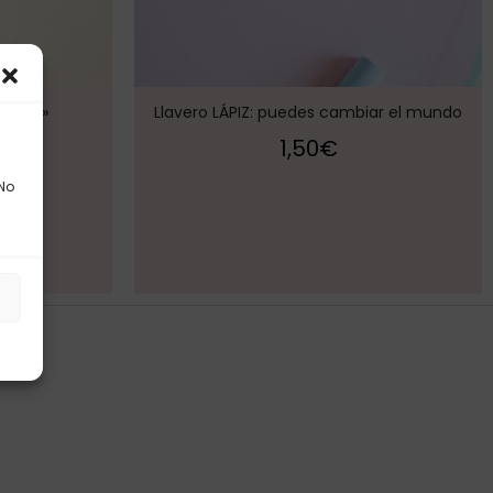
 magia»
Llavero LÁPIZ: puedes cambiar el mundo
1,50
€
 No
s