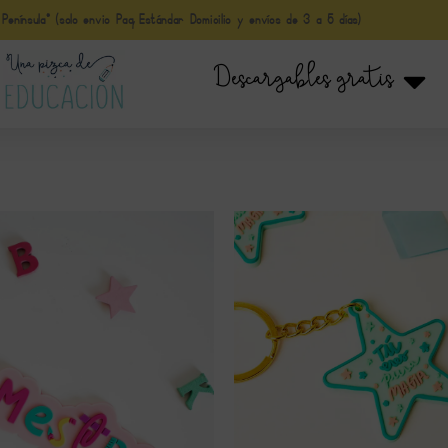
nínsula* (solo envio Paq Estándar Domicilio y envíos de 3 a 5 días)
Descargables gratis