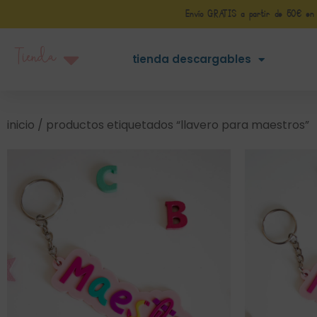
Envío GRATIS a partir de 50€ en Pe
Tienda
tienda descargables
inicio
/ productos etiquetados “llavero para maestros”