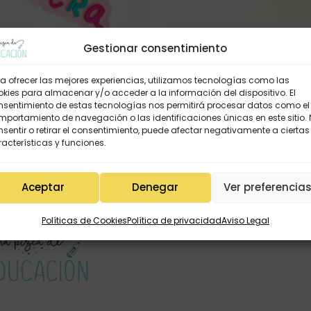
Gestionar consentimiento
llavero «TÚ eres pura
a ofrecer las mejores experiencias, utilizamos tecnologías como las
1,50
€
kies para almacenar y/o acceder a la información del dispositivo. El
nsentimiento de estas tecnologías nos permitirá procesar datos como el
portamiento de navegación o las identificaciones únicas en este sitio.
sentir o retirar el consentimiento, puede afectar negativamente a ciertas
acterísticas y funciones.
uer MESTRA silicona
4,95
€
Aceptar
Denegar
Ver preferencia
Políticas de Cookies
Política de privacidad
Aviso Legal