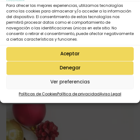
Para ofrecer las mejores experiencias, utilizamos tecnologías
Anilla metálica plata.
como las cookies para almacenar y/o acceder a la información
Impreso a una cara.
del dispositivo. El consentimiento de estas tecnologías nos
permitirá procesar datos como el comportamiento de
navegación o las identificaciones únicas en este sitio. No
consentir o retirar el consentimiento, puede afectar negativamente
a ciertas características y funciones.
VALORACIONES (0)
Aceptar
Denegar
Ver preferencias
Productos Relacionados
Políticas de Cookies
Política de privacidad
Aviso Legal