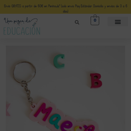
Envío GRATIS a partir de 50€ en Península* (solo envio Paq Estándar Domicilio y envíos de 3 a 5
días)
0