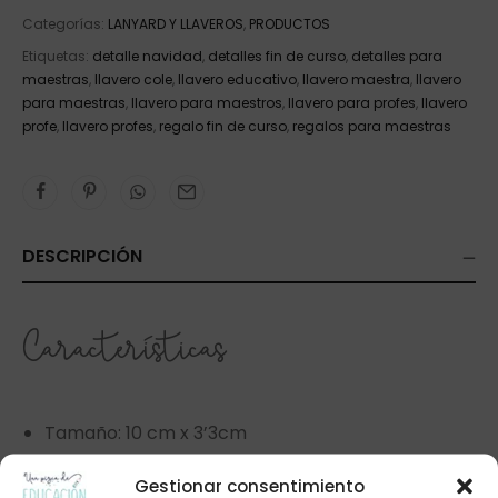
Categorías:
LANYARD Y LLAVEROS
,
PRODUCTOS
Etiquetas:
detalle navidad
,
detalles fin de curso
,
detalles para
maestras
,
llavero cole
,
llavero educativo
,
llavero maestra
,
llavero
para maestras
,
llavero para maestros
,
llavero para profes
,
llavero
profe
,
llavero profes
,
regalo fin de curso
,
regalos para maestras
DESCRIPCIÓN
Características
Tamaño: 10 cm x 3’3cm
Grosor: 0.4cm.
Gestionar consentimiento
Material: pvc.