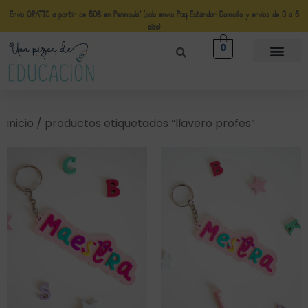
Envío GRATIS a partir de 50€ en Península* (solo envio Paq Estándar Domicilio y envíos de 3 a 5
días)
0
inicio
/ productos etiquetados “llavero profes”