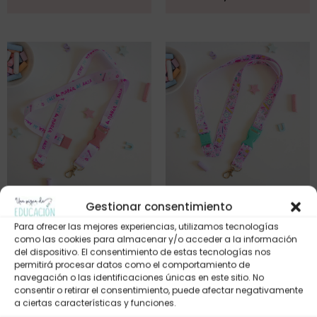
LANYARD – Eres la magia del
LANYARD – estampado
Gestionar consentimiento
aula
colección 26-27
Para ofrecer las mejores experiencias, utilizamos tecnologías
4,95
€
4,95
€
como las cookies para almacenar y/o acceder a la información
del dispositivo. El consentimiento de estas tecnologías nos
permitirá procesar datos como el comportamiento de
navegación o las identificaciones únicas en este sitio. No
consentir o retirar el consentimiento, puede afectar negativamente
a ciertas características y funciones.