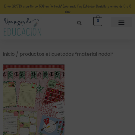
Envío GRATIS a partir de 50€ en Península* (solo envio Paq Estándar Domicilio y envíos de 3 a 5
días)
0
inicio
/ productos etiquetados “material nadal”