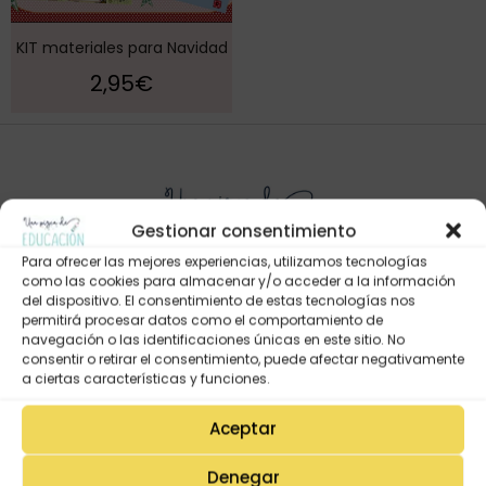
KIT materiales para Navidad
2,95
€
Gestionar consentimiento
Para ofrecer las mejores experiencias, utilizamos tecnologías
como las cookies para almacenar y/o acceder a la información
del dispositivo. El consentimiento de estas tecnologías nos
permitirá procesar datos como el comportamiento de
Mi Cuenta
navegación o las identificaciones únicas en este sitio. No
consentir o retirar el consentimiento, puede afectar negativamente
Lista de deseos
a ciertas características y funciones.
Mi Perfil
Aceptar
Descargas
Estado de mi pedido
Denegar