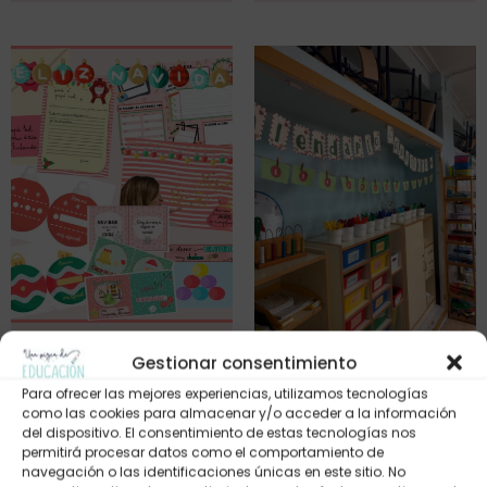
Kit Navideño
Gestionar consentimiento
Calendario de adviento del
3,50
€
Protagonista
Para ofrecer las mejores experiencias, utilizamos tecnologías
como las cookies para almacenar y/o acceder a la información
0,99
€
del dispositivo. El consentimiento de estas tecnologías nos
permitirá procesar datos como el comportamiento de
navegación o las identificaciones únicas en este sitio. No