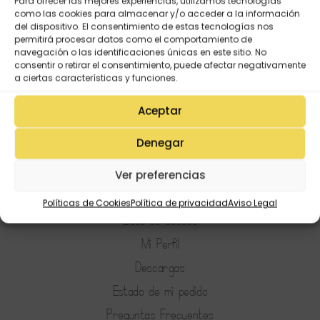
Para ofrecer las mejores experiencias, utilizamos tecnologías
del aula»
corazón de una maestra?
como las cookies para almacenar y/o acceder a la información
del dispositivo. El consentimiento de estas tecnologías nos
9,95
€
9,95
€
permitirá procesar datos como el comportamiento de
navegación o las identificaciones únicas en este sitio. No
consentir o retirar el consentimiento, puede afectar negativamente
a ciertas características y funciones.
Aceptar
Denegar
Ver preferencias
Mi Cuenta
Políticas de Cookies
Política de privacidad
Aviso Legal
Lista de deseos
Mi Perfil
Descargas
Estado de mi pedido
Preguntas Frecuentes