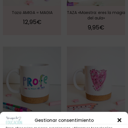
Taza AMIGA = MAGIA
TAZA «Maestra: eres la magia
del aula»
12,95
€
9,95
€
Gestionar consentimiento
TAZA «Profe: eres la magia
TAZA «¿De qué está hecho el