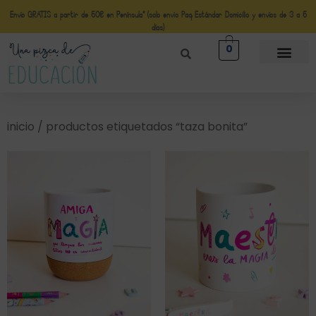
Envío GRATIS a partir de 50€ en Península* (solo envio Paq Estándar Domicilio y envíos de 3 a 5
días)
0
inicio
/ productos etiquetados “taza bonita”