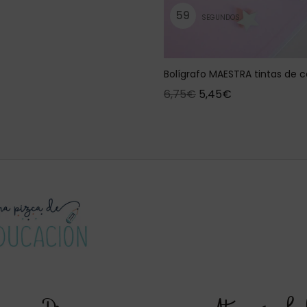
5
9
SEGUNDOS
Bolígrafo MAESTRA tintas de c
6,75
€
5,45
€