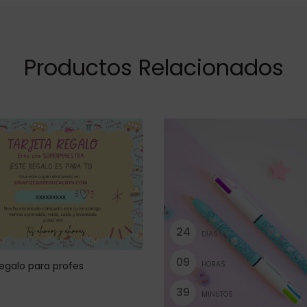
Productos Relacionados
2
4
DÍAS
0
9
HORAS
regalo para profes
3
9
MINUTOS