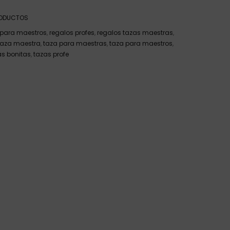
ODUCTOS
 para maestros
,
regalos profes
,
regalos tazas maestras
,
taza maestra
,
taza para maestras
,
taza para maestros
,
as bonitas
,
tazas profe