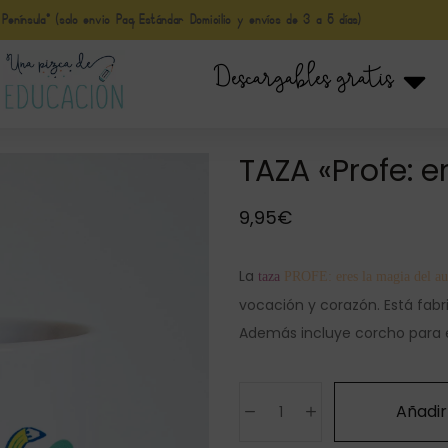
nínsula* (solo envio Paq Estándar Domicilio y envíos de 3 a 5 días)
Descargables gratis
TAZA «Profe: e
9,95
€
La
taza
PROFE: eres la magia del a
vocación y corazón. Está fab
Además incluye corcho para e
Añadir 