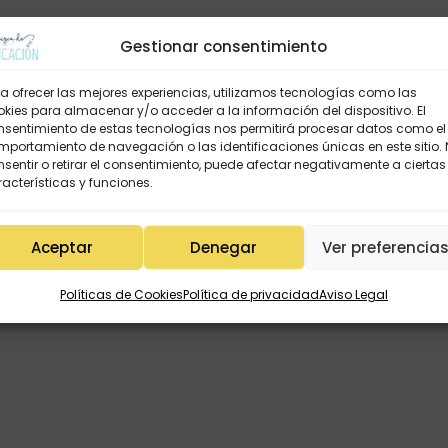
etro.
Gestionar consentimiento
l lavado para evitar golpes y manchar.
a ofrecer las mejores experiencias, utilizamos tecnologías como las
kies para almacenar y/o acceder a la información del dispositivo. El
nsentimiento de estas tecnologías nos permitirá procesar datos como el
portamiento de navegación o las identificaciones únicas en este sitio.
sentir o retirar el consentimiento, puede afectar negativamente a ciertas
acterísticas y funciones.
das realizadas artesanalmente.
Aceptar
Denegar
Ver preferencia
Políticas de Cookies
Política de privacidad
Aviso Legal