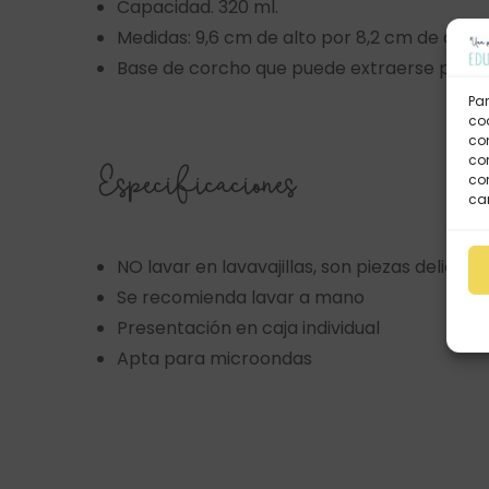
Capacidad. 320 ml.
Medidas: 9,6 cm de alto por 8,2 cm de diám
Base de corcho que puede extraerse para e
Par
coo
co
com
Especificaciones
con
car
NO lavar en lavavajillas, son piezas delica
Se recomienda lavar a mano
Presentación en caja individual
Apta para microondas