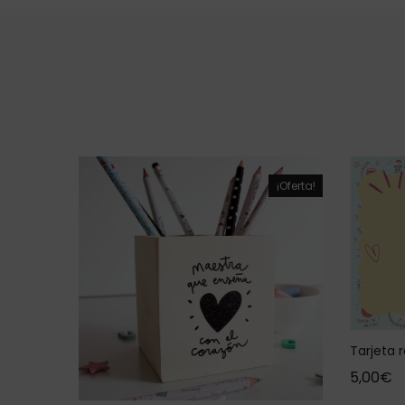
¡Oferta!
Tarjeta 
5,00
€