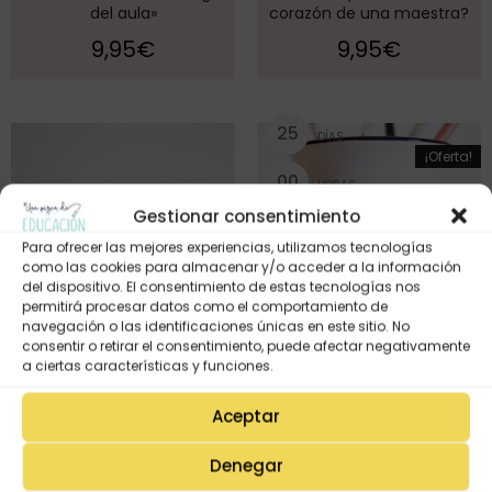
del aula»
corazón de una maestra?
9,95
€
9,95
€
2
5
DÍAS
¡Oferta!
0
0
HORAS
Gestionar consentimiento
1
4
MINUTOS
Para ofrecer las mejores experiencias, utilizamos tecnologías
como las cookies para almacenar y/o acceder a la información
2
8
SEGUNDOS
del dispositivo. El consentimiento de estas tecnologías nos
permitirá procesar datos como el comportamiento de
navegación o las identificaciones únicas en este sitio. No
consentir o retirar el consentimiento, puede afectar negativamente
a ciertas características y funciones.
Taza MAESTRA que ENSEÑA
CON EL CORAZÓN
Aceptar
11,95
€
8,95
€
Denegar
Taza plástico «MAESTRA: eres