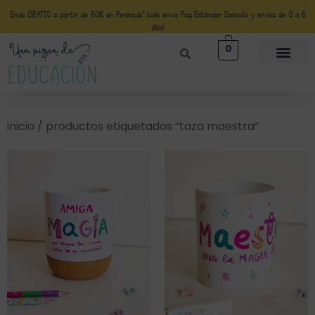
Envío GRATIS a partir de 50€ en Península* (solo envio Paq Estándar Domicilio y envíos de 3 a 5
días)
0
inicio
/ productos etiquetados “taza maestra”