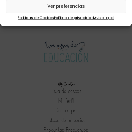
la magia del aula»
Ver preferencias
9,95
€
Políticas de Cookies
Política de privacidad
Aviso Legal
Mi Cuenta
Lista de deseos
Mi Perfil
Descargas
Estado de mi pedido
Preguntas Frecuentes