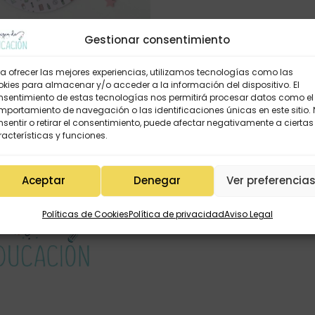
Gestionar consentimiento
RILLA RATÓN – MAESTRA
a ofrecer las mejores experiencias, utilizamos tecnologías como las
kies para almacenar y/o acceder a la información del dispositivo. El
7,95
€
3,95
€
nsentimiento de estas tecnologías nos permitirá procesar datos como el
portamiento de navegación o las identificaciones únicas en este sitio.
sentir o retirar el consentimiento, puede afectar negativamente a ciertas
acterísticas y funciones.
Aceptar
Denegar
Ver preferencia
Políticas de Cookies
Política de privacidad
Aviso Legal