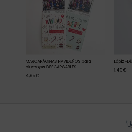
MARCAPÁGINAS NAVIDEÑOS para
Lápiz «Di
alumn@s DESCARGABLES
1,40
€
4,95
€