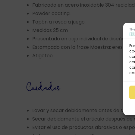
Fabricado en acero inoxidable 304 reciclad
Powder coating.
Tapón a rosca a juego.
Medidas 25 cm
Presentado en caja individual de diseño kraf
Par
Estampado con la frase Maestra: eres la ma
coo
Atigoteo
co
com
con
car
Cuidados
Lavar y secar debidamente antes de su pri
Secar debidamente el articulo después de
Evitar el uso de productos abrasivos o esp