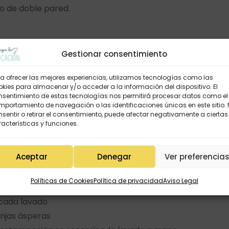
o de doble pared.
Gestionar consentimiento
t.
a ofrecer las mejores experiencias, utilizamos tecnologías como las
gia del aula.
kies para almacenar y/o acceder a la información del dispositivo. El
nsentimiento de estas tecnologías nos permitirá procesar datos como el
portamiento de navegación o las identificaciones únicas en este sitio.
sentir o retirar el consentimiento, puede afectar negativamente a ciertas
acterísticas y funciones.
Aceptar
Denegar
Ver preferencia
Políticas de Cookies
Política de privacidad
Aviso Legal
mer uso
 cada lavado
onjas ásperas