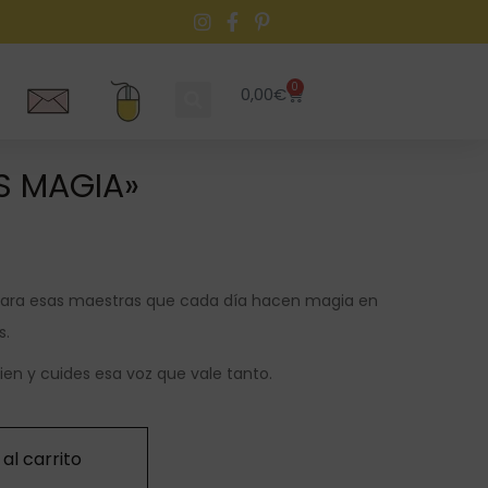
0
0,00
€
S MAGIA»
 para esas maestras que cada día hacen magia en
s.
ien y cuides esa voz que vale tanto.
al carrito