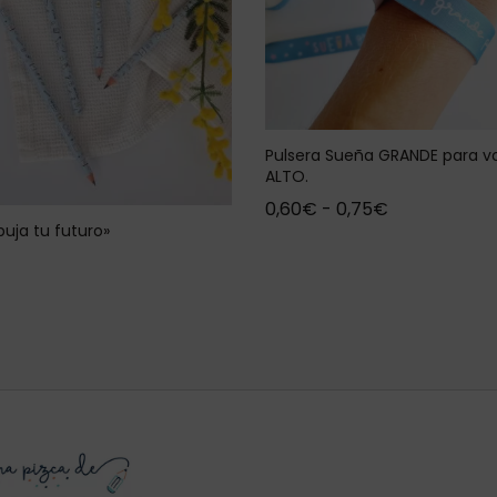
Pulsera Sueña GRANDE para vo
ALTO.
0,60
€
-
0,75
€
buja tu futuro»