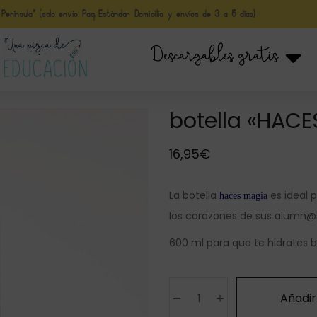
nínsula* (solo envio Paq Estándar Domicilio y envíos de 3 a 5 días)
Descargables gratis
botella «HACE
16,95
€
La botella
es ideal
haces magia
los corazones de sus alumn@
600 ml para que te hidrates b
Añadir 