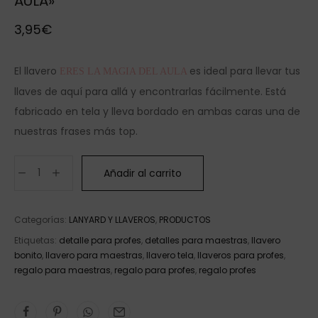
AULA»
3,95
€
El llavero
es ideal para llevar tus
ERES LA MAGIA DEL AULA
llaves de aquí para allá y encontrarlas fácilmente. Está
fabricado en tela y lleva bordado en ambas caras una de
nuestras frases más top.
Añadir al carrito
Categorías:
LANYARD Y LLAVEROS
,
PRODUCTOS
Etiquetas:
detalle para profes
,
detalles para maestras
,
llavero
bonito
,
llavero para maestras
,
llavero tela
,
llaveros para profes
,
regalo para maestras
,
regalo para profes
,
regalo profes