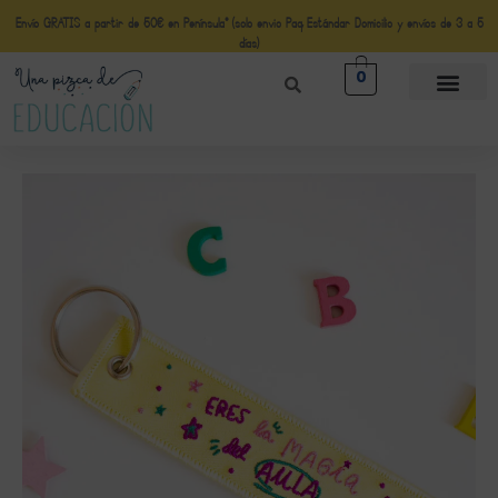
Envío GRATIS a partir de 50€ en Península* (solo envio Paq Estándar Domicilio y envíos de 3 a 5
días)
0