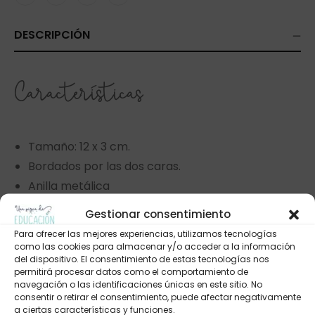
DESCRIPCIÓN
Características
Tamaño: 12 x 3 cm.
Bordados por las dos caras.
Anilla metálica
Gestionar consentimiento
Para ofrecer las mejores experiencias, utilizamos tecnologías
VALORACIONES (0)
como las cookies para almacenar y/o acceder a la información
del dispositivo. El consentimiento de estas tecnologías nos
permitirá procesar datos como el comportamiento de
navegación o las identificaciones únicas en este sitio. No
consentir o retirar el consentimiento, puede afectar negativamente
a ciertas características y funciones.