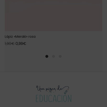
Lápiz «Meraki» rosa
1,90
€
0,99
€
1
2
4