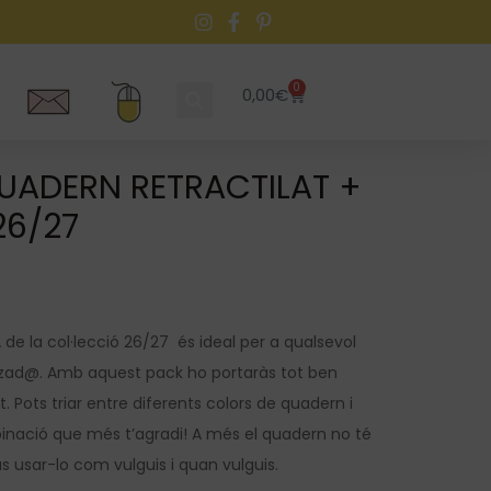
0
0,00
€
QUADERN RETRACTILAT +
26/27
e la col·lecció 26/27 és ideal per a qualsevol
izad@. Amb aquest pack ho portaràs tot ben
at. Pots triar entre diferents colors de quadern i
inació que més t’agradi! A més el quadern no té
às usar-lo com vulguis i quan vulguis.