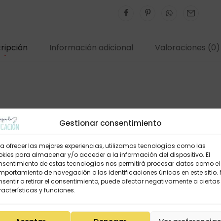
ripción
Información adicional
Valoraciones (0)
Gestionar consentimiento
a ofrecer las mejores experiencias, utilizamos tecnologías como las
kies para almacenar y/o acceder a la información del dispositivo. El
nsentimiento de estas tecnologías nos permitirá procesar datos como el
portamiento de navegación o las identificaciones únicas en este sitio.
de 450gr. Impresos a 4 tintes i a més plastificats.
sentir o retirar el consentimiento, puede afectar negativamente a ciertas
acterísticas y funciones.
en el teu arxivador.