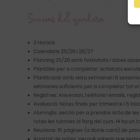
Seccions del quadern
3 Horaris
Calendaris 25/26 i 26/27
Planning 25/26 amb festivitats i dates asse
Plantilles per a completar: activitats escol
Planificació amb vista setmanal i 6 sessio
setmanes suficients per a completar tot el 
Registres: Aniversari, telèfons i emails, regis
Avaluació: Notes finals per trimestre i 5 bl
Alumn@s: secció per a prendre acta de les r
totes les tutories al llarg del curs. Hi ha un
Reunions: 16 pàgines (a doble cara) de plant
Apartat de notes, perquè sabem que sempre