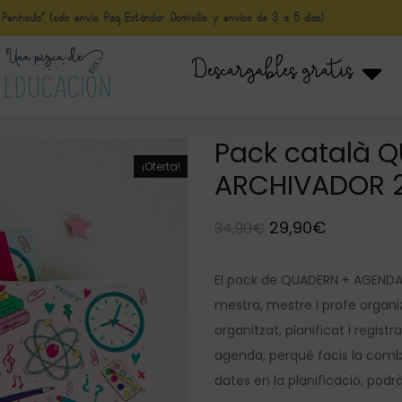
nínsula* (solo envio Paq Estándar Domicilio y envíos de 3 a 5 días)
Descargables gratis
Pack català 
¡Oferta!
ARCHIVADOR 
29,90
€
34,90
€
El pack de QUADERN + AGENDA d
mestra, mestre i profe organ
organitzat, planificat i registr
agenda, perquè facis la comb
dates en la planificació, podr