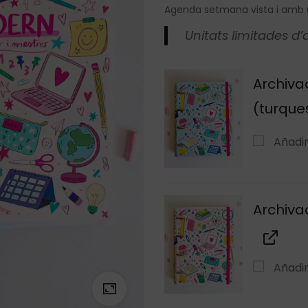
Agenda setmana vista i amb u
Unitats limitades d
Archiva
(turque
Añadi
Archiva
Añadi