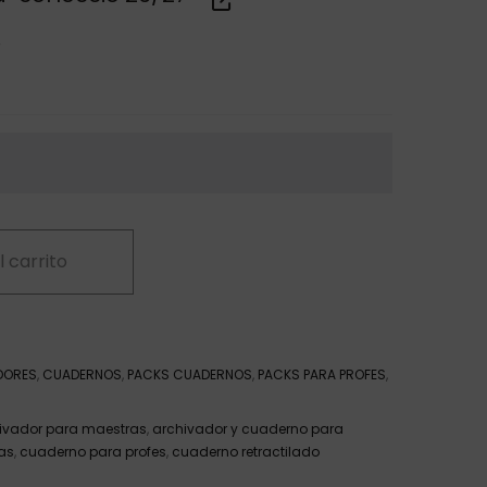
r
l carrito
DORES
,
CUADERNOS
,
PACKS CUADERNOS
,
PACKS PARA PROFES
,
ivador para maestras
,
archivador y cuaderno para
as
,
cuaderno para profes
,
cuaderno retractilado