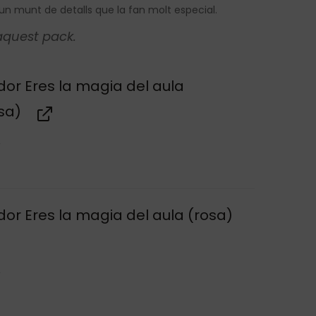
n munt de detalls que la fan molt especial.
’aquest pack.
dor Eres la magia del aula
sa)
r
dor Eres la magia del aula (rosa)
r