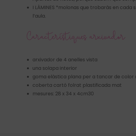
I LÀMINES *molonas que trobaràs en cada sep
l’aula.
Característiques arxivador
arxivador de 4 anelles vista
una solapa interior
goma elàstica plana per a tancar de color 
coberta cartó folrat plastificada mat
mesures: 28 x 34 x 4cm30