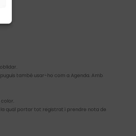
s
oblidar.
rquè puguis també usar-ho com a Agenda. Amb
 color.
a qual portar tot registrat i prendre nota de