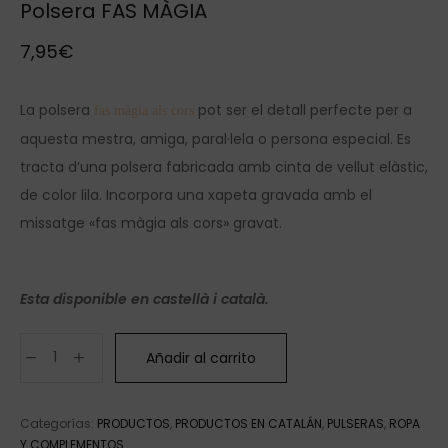
Polsera FAS MÀGIA
7,95
€
La polsera
pot ser el detall perfecte per a
fas màgia als cors
aquesta mestra, amiga, paral·lela o persona especial. Es
tracta d’una polsera fabricada amb cinta de vellut elàstic,
de color lila. Incorpora una xapeta gravada amb el
missatge «fas màgia als cors» gravat.
Esta disponible en castellà i català.
Añadir al carrito
Categorías:
PRODUCTOS
,
PRODUCTOS EN CATALÁN
,
PULSERAS
,
ROPA
Y COMPLEMENTOS