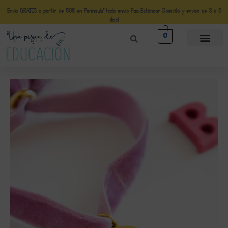
Envío GRATIS a partir de 50€ en Península* (solo envio Paq Estándar Domicilio y envíos de 3 a 5
días)
0