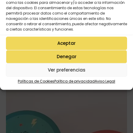
Anella i bola de tancament en acer daurat.
como las cookies para almacenar y/o acceder a la información
Frase gravada: «fas màgia als cors»
del dispositivo. El consentimiento de estas tecnologías nos
permitirá procesar datos como el comportamiento de
navegación o las identificaciones únicas en este sitio. No
consentir o retirar el consentimiento, puede afectar negativamente
a ciertas características y funciones.
VALORACIONES (0)
Aceptar
Denegar
Productos Relacionados
Ver preferencias
Políticas de Cookies
Política de privacidad
Aviso Legal