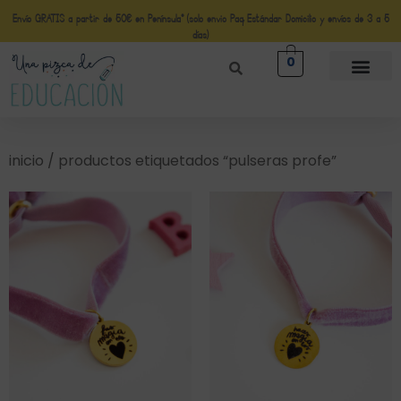
Envío GRATIS a partir de 50€ en Península* (solo envio Paq Estándar Domicilio y envíos de 3 a 5
días)
0
inicio
/ productos etiquetados “pulseras profe”