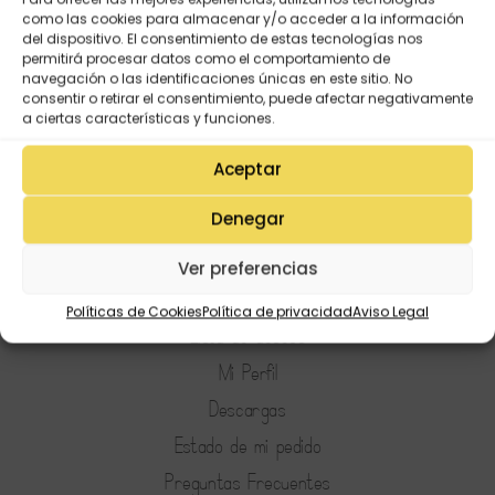
Pulsera tela PROFE
como las cookies para almacenar y/o acceder a la información
del dispositivo. El consentimiento de estas tecnologías nos
1,00
€
permitirá procesar datos como el comportamiento de
navegación o las identificaciones únicas en este sitio. No
consentir o retirar el consentimiento, puede afectar negativamente
a ciertas características y funciones.
Aceptar
Denegar
Ver preferencias
Mi Cuenta
Políticas de Cookies
Política de privacidad
Aviso Legal
Lista de deseos
Mi Perfil
Descargas
Estado de mi pedido
Preguntas Frecuentes