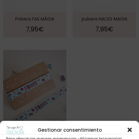
Polsera FAS MÀGIA
pulsera HACES MAGIA
7,95
€
7,95
€
Gestionar consentimiento
Para ofrecer las mejores experiencias, utilizamos tecnologías