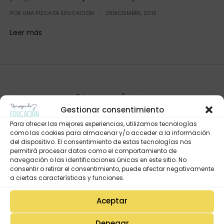
POR
UNA PIZCA DE EDUCACIÓN
28DICIEMBRE, 2019
Leer más
Gestionar consentimiento
Para ofrecer las mejores experiencias, utilizamos tecnologías
como las cookies para almacenar y/o acceder a la información
del dispositivo. El consentimiento de estas tecnologías nos
permitirá procesar datos como el comportamiento de
navegación o las identificaciones únicas en este sitio. No
Mi Cuenta
consentir o retirar el consentimiento, puede afectar negativamente
Lista de deseos
a ciertas características y funciones.
Mi Perfil
Aceptar
Descargas
Denegar