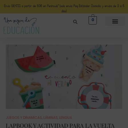
Envío GRATIS a partir de 50€ en Península* (solo envio Paq Estándar Domicilio y envíos de 3 a 5
días)
0
JUEGOS Y DINAMICAS
,
LÁMINAS
,
LENGUA
LAPBOOK Y ACTIVIDAD PARA LA VUELTA