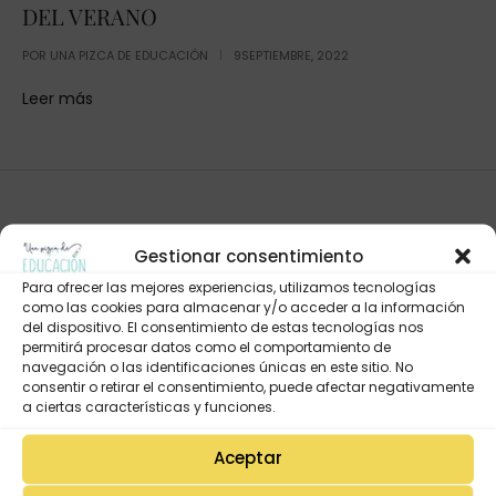
DEL VERANO
POR
UNA PIZCA DE EDUCACIÓN
9SEPTIEMBRE, 2022
Leer más
Gestionar consentimiento
Para ofrecer las mejores experiencias, utilizamos tecnologías
como las cookies para almacenar y/o acceder a la información
del dispositivo. El consentimiento de estas tecnologías nos
permitirá procesar datos como el comportamiento de
navegación o las identificaciones únicas en este sitio. No
consentir o retirar el consentimiento, puede afectar negativamente
Mi Cuenta
a ciertas características y funciones.
Lista de deseos
Mi Perfil
Aceptar
Descargas