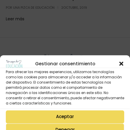
POR
UNA PIZCA DE EDUCACIÓN
2OCTUBRE, 2019
Leer más
Gestionar consentimiento
Para ofrecer las mejores experiencias, utilizamos tecnologías
como las cookies para almacenar y/o acceder a la información
del dispositivo. El consentimiento de estas tecnologías nos
permitirá procesar datos como el comportamiento de
navegación o las identificaciones únicas en este sitio. No
Mi Cuenta
consentir o retirar el consentimiento, puede afectar negativamente
Lista de deseos
a ciertas características y funciones.
Mi Perfil
Aceptar
Descargas
Denegar