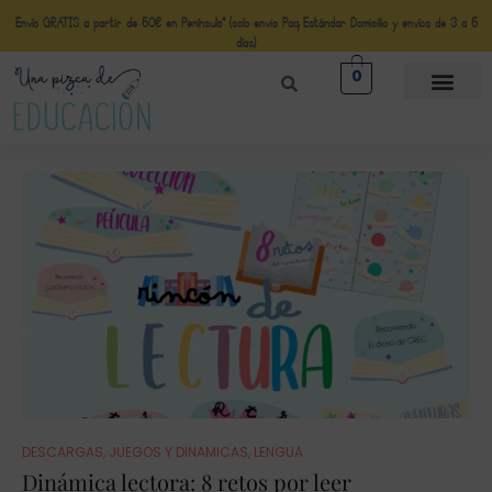
Envío GRATIS a partir de 50€ en Península* (solo envio Paq Estándar Domicilio y envíos de 3 a 5
días)
0
DESCARGAS
,
JUEGOS Y DINAMICAS
,
LENGUA
Dinámica lectora: 8 retos por leer