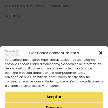
POR
UNA PIZCA DE EDUCACIÓN
9ENERO, 2019
Leer más
Gestionar consentimiento
Para ofrecer las mejores experiencias, utilizamos tecnologías
como las cookies para almacenar y/o acceder a la información
del dispositivo. El consentimiento de estas tecnologías nos
permitirá procesar datos como el comportamiento de
navegación o las identificaciones únicas en este sitio. No
Mi Cuenta
consentir o retirar el consentimiento, puede afectar negativamente
Lista de deseos
a ciertas características y funciones.
Mi Perfil
Aceptar
Descargas
Denegar