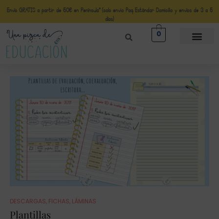
Envío GRATIS a partir de 50€ en Península* (solo envio Paq Estándar Domicilio y envíos de 3 a 5
días)
0
DESCARGAS
,
FICHAS
,
LÁMINAS
Plantillas