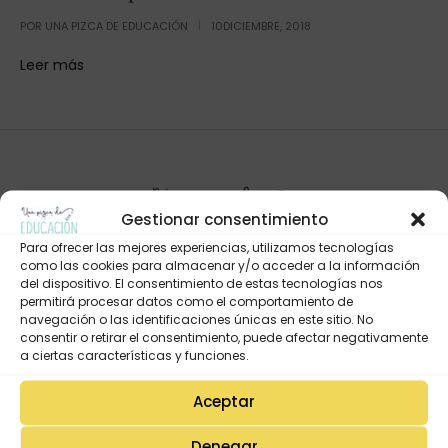
POR
UNA PIZCA DE EDUCACIÓN
10DICIEMBRE, 2018
Leer más
Gestionar consentimiento
Para ofrecer las mejores experiencias, utilizamos tecnologías
como las cookies para almacenar y/o acceder a la información
del dispositivo. El consentimiento de estas tecnologías nos
permitirá procesar datos como el comportamiento de
navegación o las identificaciones únicas en este sitio. No
Mi Cuenta
consentir o retirar el consentimiento, puede afectar negativamente
Lista de deseos
a ciertas características y funciones.
Mi Perfil
Aceptar
Descargas
Denegar