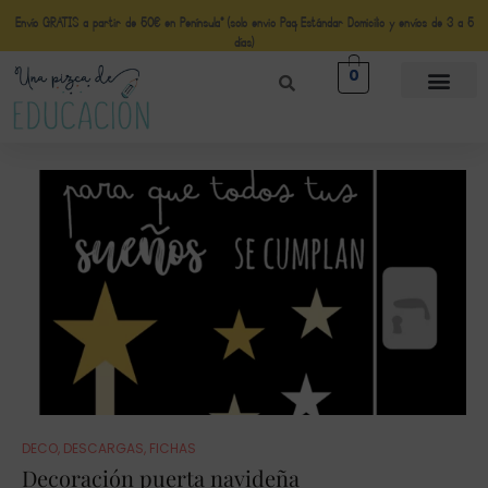
Envío GRATIS a partir de 50€ en Península* (solo envio Paq Estándar Domicilio y envíos de 3 a 5
días)
0
DECO
,
DESCARGAS
,
FICHAS
Decoración puerta navideña