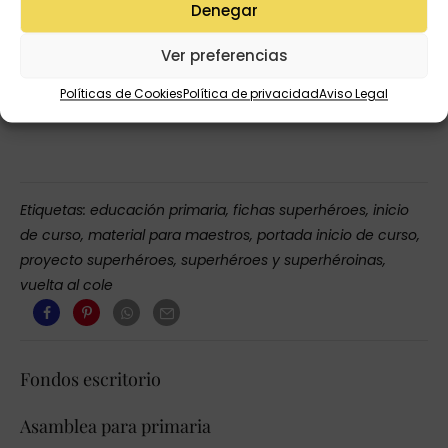
Denegar
Ver preferencias
Políticas de Cookies
Política de privacidad
Aviso Legal
Etiquetas:
educación primaria
,
fichas superhéroes
,
inicio
de curso
,
material para maestros
,
portada inicio de curso
,
proyecto superhéroes
,
superhéroes y superhéroinas
,
vuelta al cole
Fondos escritorio
Asamblea para primaria