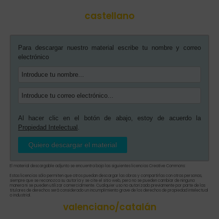
castellano
Para descargar nuestro material escribe tu nombre y correo
electrónico
Al hacer clic en el botón de abajo, estoy de acuerdo la
Propiedad Intelectual
.
Quiero descargar el material
El material descargable adjunto se encuentra bajo las siguientes licencias Creative Commons:
Estas licencias sólo permiten que otros puedan descargar las obras y compartirlas con otras personas,
siempre que se reconozca su autoría y se cite el sitio web, pero no se pueden cambiar de ninguna
manera ni se pueden utilizar comercialmente. Cualquier uso no autorizado previamente por parte de las
titulares de derechos será considerado un incumplimiento grave de los derechos de propiedad intelectual
o industrial.
valenciano/catalán