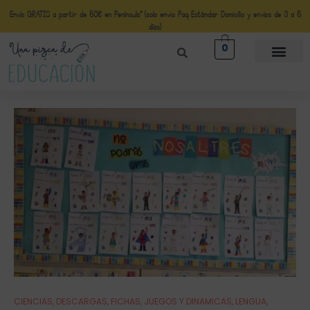
Envío GRATIS a partir de 50€ en Península* (solo envio Paq Estándar Domicilio y envíos de 3 a 5
días)
0
CIENCIAS
,
DESCARGAS
,
FICHAS
,
JUEGOS Y DINAMICAS
,
LENGUA
,