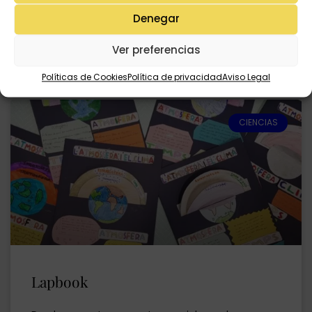
Denegar
READ MORE »
Ver preferencias
1julio, 2020
3 comentarios
Políticas de Cookies
Política de privacidad
Aviso Legal
CIENCIAS
Lapbook