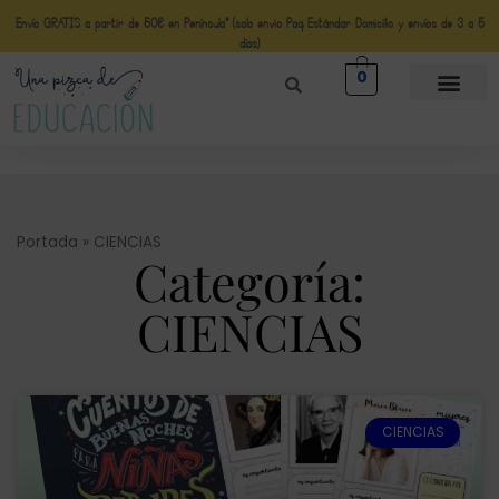
Envío GRATIS a partir de 50€ en Península* (solo envio Paq Estándar Domicilio y envíos de 3 a 5
días)
0
Portada
»
CIENCIAS
Categoría:
CIENCIAS
CIENCIAS