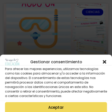
CIENCIAS
Gestionar consentimiento
CUADERNO DE VACACIONES
Para ofrecer las mejores experiencias, utilizamos tecnologías
como las cookies para almacenar y/o acceder a la información
del dispositivo. El consentimiento de estas tecnologías nos
El verano ya está aquí y aunque tod@s nos
permitirá procesar datos como el comportamiento de
merecemos disfrutar de unas bien merecidas
navegación o las identificaciones únicas en este sitio. No
vacaciones os hemos preparado un cuaderno
consentir o retirar el consentimiento, puede afectar negativamente
a ciertas características y funciones.
fresquito y entretenido para que vuestr@s
alumn@s disfruten y no se desconecte por
completo durante los
Aceptar