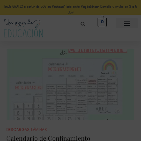
Envío GRATIS a partir de 50€ en Península* (solo envio Paq Estándar Domicilio y envíos de 3 a 5
días)
0
DESCARGAS
,
LÁMINAS
Calendario de Confinamiento