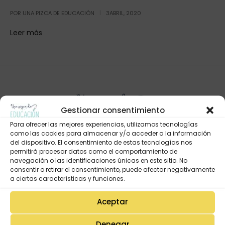
POR
UNA PIZCA DE EDUCACIÓN
3ABRIL, 2020
Leer más
Gestionar consentimiento
Para ofrecer las mejores experiencias, utilizamos tecnologías
como las cookies para almacenar y/o acceder a la información
del dispositivo. El consentimiento de estas tecnologías nos
permitirá procesar datos como el comportamiento de
navegación o las identificaciones únicas en este sitio. No
Mi Cuenta
consentir o retirar el consentimiento, puede afectar negativamente
Lista de deseos
a ciertas características y funciones.
Mi Perfil
Aceptar
Descargas
Denegar