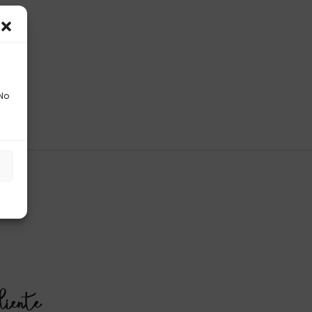
 No
s
liente