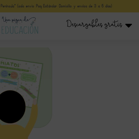
nínsula* (solo envio Paq Estándar Domicilio y envíos de 3 a 5 días)
Descargables gratis