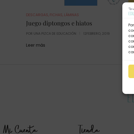
DESCARGAS
,
FICHAS
,
LÁMINAS
Juego diptongos e hiatos
Par
coo
POR
UNA PIZCA DE EDUCACIÓN
12FEBRERO, 2019
co
com
Leer más
con
car
Mi Cuenta
Tienda