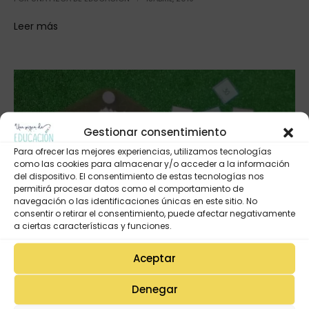
Leer más
Gestionar consentimiento
Para ofrecer las mejores experiencias, utilizamos tecnologías
como las cookies para almacenar y/o acceder a la información
del dispositivo. El consentimiento de estas tecnologías nos
permitirá procesar datos como el comportamiento de
navegación o las identificaciones únicas en este sitio. No
consentir o retirar el consentimiento, puede afectar negativamente
a ciertas características y funciones.
DESCARGAS
,
FICHAS
,
TIC
Aceptar
Juego para aprender las tablas de multiplicar
Denegar
POR
UNA PIZCA DE EDUCACIÓN
19FEBRERO, 2018