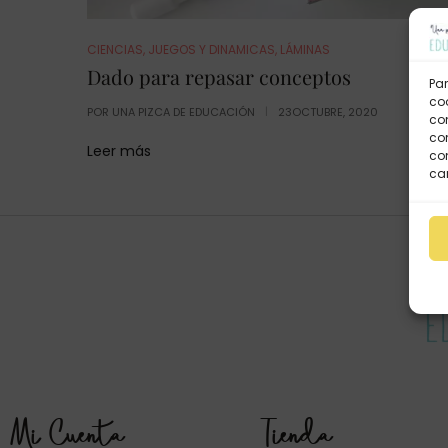
CIENCIAS
,
JUEGOS Y DINAMICAS
,
LÁMINAS
Dado para repasar conceptos
Par
coo
POR
UNA PIZCA DE EDUCACIÓN
23OCTUBRE, 2020
co
com
Leer más
con
car
Mi Cuenta
Tienda