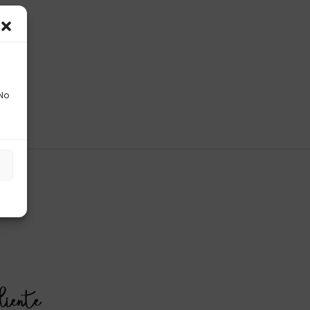
 No
s
liente