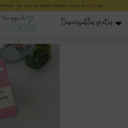
nínsula* (solo envio Paq Estándar Domicilio y envíos de 3 a 5 días)
Descargables gratis