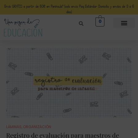
Envío GRATIS a partir de 50€ en Península* (solo envio Paq Estándar Domicilio y envíos de 3 a 5
días)
0
LÁMINAS
,
ORGANIZACIÓN
Registro de evaluación para maestros de