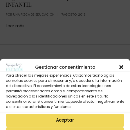
INFANTIL
POR
UNA PIZCA DE EDUCACIÓN
7AGOSTO, 2019
Leer más
Gestionar consentimiento
Para ofrecer las mejores experiencias, utilizamos tecnologías
como las cookies para almacenar y/o acceder a la información
del dispositivo. El consentimiento de estas tecnologías nos
permitirá procesar datos como el comportamiento de
navegación o las identificaciones únicas en este sitio. No
consentir o retirar el consentimiento, puede afectar negativamente
Mi Cuenta
a ciertas características y funciones.
Lista de deseos
Mi Perfil
Aceptar
Descargas