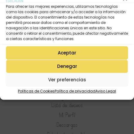
Para ofrecer las mejores experiencias, utilizamos tecnologías
POR
UNA PIZCA DE EDUCACIÓN
5JUNIO, 2019
como las cookies para almacenar y/o acceder a la información
del dispositivo. El consentimiento de estas tecnologías nos
Leer más
permitirá procesar datos como el comportamiento de
navegación o las identificaciones únicas en este sitio. No
consentir o retirar el consentimiento, puede afectar negativamente
a ciertas características y funciones.
Aceptar
Denegar
Ver preferencias
Políticas de Cookies
Política de privacidad
Aviso Legal
Mi Cuenta
Lista de deseos
Mi Perfil
Descargas