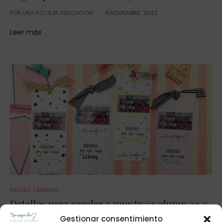
POR
UNA PIZCA DE EDUCACIÓN
15NOVIEMBRE, 2023
Leer más
FICHAS
,
LÁMINAS
Detalles para regalar a nuestr@s alumn@s a
final de curso
Gestionar consentimiento